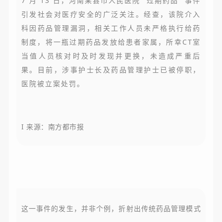
7 月 13 日，河南某县市人民医院 “过期药品” 事件
引发社会对医疗安全的广泛关注。经查，该院介入
科因药品管理漏洞，相关工作人员未严格执行给药
制度，将一瓶过期药品发放给患者家属，所幸CT室
当值人员核对时及时发现并更换，未造成严重后
果。目前，涉事护士长及药品管理护士已被停职，
医院被立案处罚。
I 来源：南方都市报
这一事件的发生，并非个例
，折射出传统药品管理模式