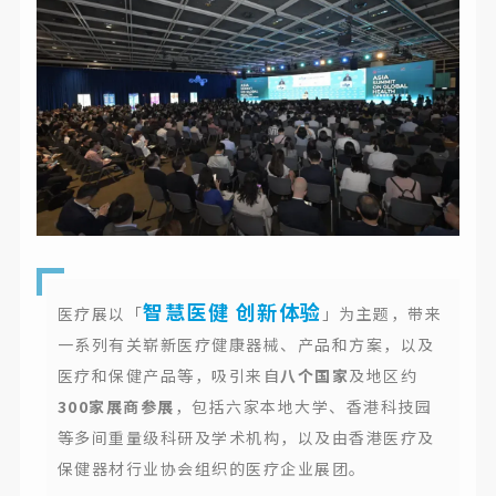
智慧医健 创新体验
医疗展以「
」为主题，带来
一系列有关崭新医疗健康器械、产品和方案，以及
医疗和保健产品等，吸引来自
八个国家
及地区约
300家展商参展
，包括六家本地大学、香港科技园
等多间重量级科研及学术机构，以及由香港医疗及
保健器材行业协会组织的医疗企业展团。